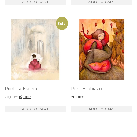
ADD TO CART
ADD TO CART
Sale!
Print La Espera
Print El abrazo
Original
Current
20,00
€
15,00
€
20,00
€
price
price
ADD TO CART
ADD TO CART
was:
is:
20,00€.
15,00€.