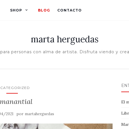
SHOP
BLOG
CONTACTO
marta herguedas
n para personas con alma de artista. Disfruta viendo y cre
EN
CATEGORIZED
 manantial
El m
Libr
por
04/2021
martaherguedas
Mar