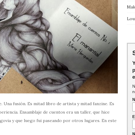
Maki
Lou
Y
p
e
N
n
N
 Una fusión. Es mitad libro de artista y mitad fanzine. Es
periencia. Ensamblaje de cuentos era un taller, que hice
E
egovia y que luego fui paseando por otros lugares. En este
N