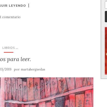
GUIR LEYENDO
1 comentario
...
LIBROS
os para leer.
por
03/2019
martaherguedas